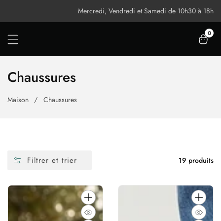
Ignorer
Mercredi, Vendredi et Samedi de 10h30 à 18h
Et
0
0 art
Passer
Au
Contenu
Collection:
Chaussures
Maison
Chaussures
Filtrer et trier
19 produits