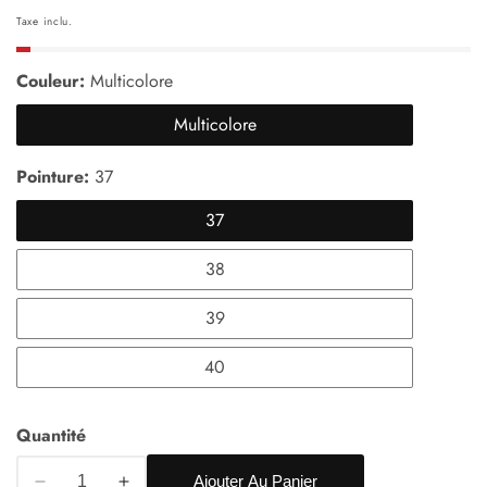
habituel
Taxe inclu.
Couleur:
Multicolore
Multicolore
Pointure:
37
37
38
39
40
Quantité
Ajouter Au Panier