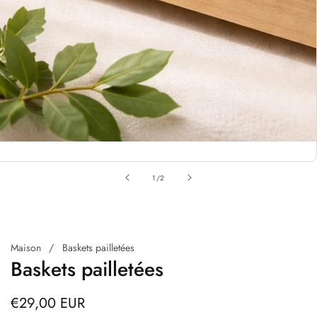
alerie
e
de
1
/
2
upports
ultimédias
Maison
Baskets pailletées
Baskets pailletées
Prix
€29,00 EUR