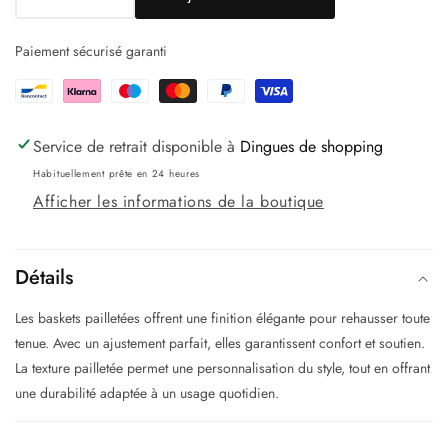
Réduire
Augmenter
la
la
Paiement sécurisé garanti
quantité
quantité
de
de
Baskets
Baskets
pailletées
pailletées
Service de retrait disponible à
Dingues de shopping
Habituellement prête en 24 heures
Afficher les informations de la boutique
Détails
Les baskets pailletées offrent une finition élégante pour rehausser toute
tenue. Avec un ajustement parfait, elles garantissent confort et soutien.
La texture pailletée permet une personnalisation du style, tout en offrant
une durabilité adaptée à un usage quotidien.