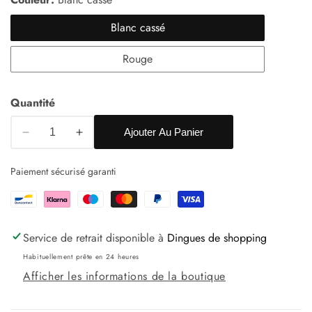
Blanc cassé
Rouge
Quantité
Ajouter Au Panier
Réduire
Augmenter
la
la
Paiement sécurisé garanti
quantité
quantité
de
de
T-
T-
shirt
shirt
Service de retrait disponible à
Dingues de shopping
avec
avec
strass
strass
Habituellement prête en 24 heures
COCO
COCO
Afficher les informations de la boutique