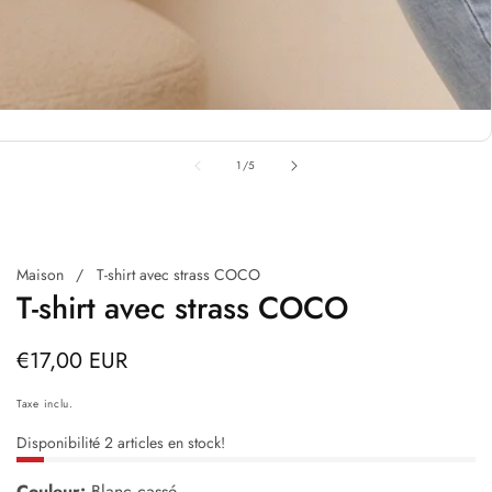
alerie
e
de
1
/
5
upports
ultimédias
Maison
T-shirt avec strass COCO
T-shirt avec strass COCO
Prix
€17,00 EUR
habituel
Taxe inclu.
Disponibilité
2
articles en stock!
Couleur:
Blanc cassé